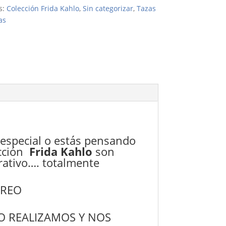
s:
Colección Frida Kahlo
,
Sin categorizar
,
Tazas
as
 especial o estás pensando
cción
Frida Kahlo
son
ativo…. totalmente
RREO
O REALIZAMOS Y NOS