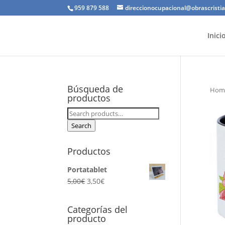
959 879 588
direccionocupacional@obrascristi
Inici
Búsqueda de
Hom
productos
Search
for:
Search
Productos
Portatablet
5,00
€
3,50
€
Categorías del
producto