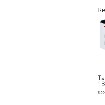
Re
Ta
13
5,00