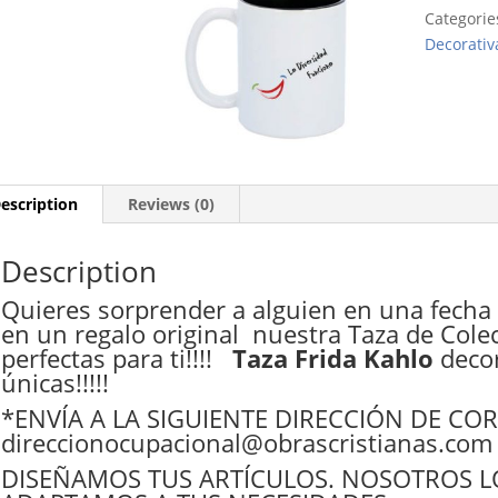
quantity
Categorie
Decorativ
escription
Reviews (0)
Description
Quieres sorprender a alguien en una fecha
en un regalo original nuestra Taza de Cole
perfectas para ti!!!!
Taza Frida Kahlo
decor
únicas!!!!!
*ENVÍA A LA SIGUIENTE DIRECCIÓN DE CO
direccionocupacional@obrascristianas.com
DISEÑAMOS TUS ARTÍCULOS. NOSOTROS L