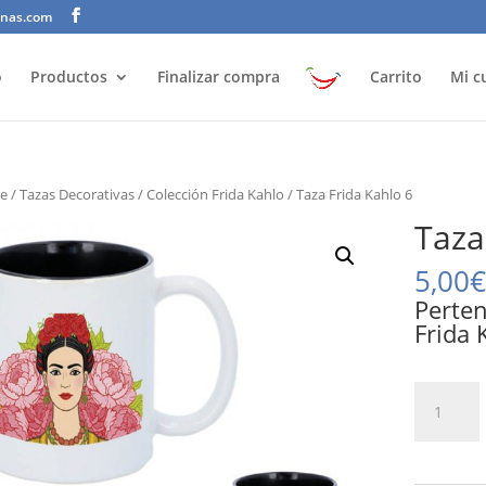
anas.com
o
Productos
Finalizar compra
Carrito
Mi c
e
/
Tazas Decorativas
/
Colección Frida Kahlo
/ Taza Frida Kahlo 6
Taza
5,00
€
Perten
Frida 
Taza
Frida
Kahlo
6