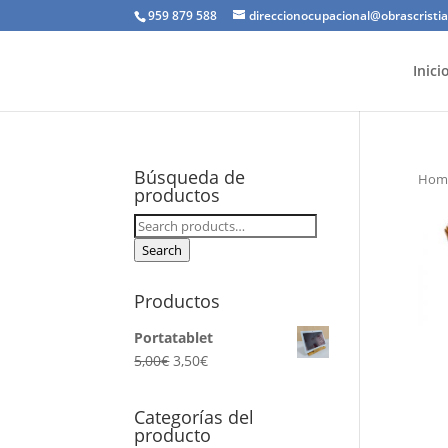
959 879 588
direccionocupacional@obrascristi
Inici
Búsqueda de
Hom
productos
Search
for:
Search
Productos
Portatablet
5,00
€
3,50
€
Categorías del
producto