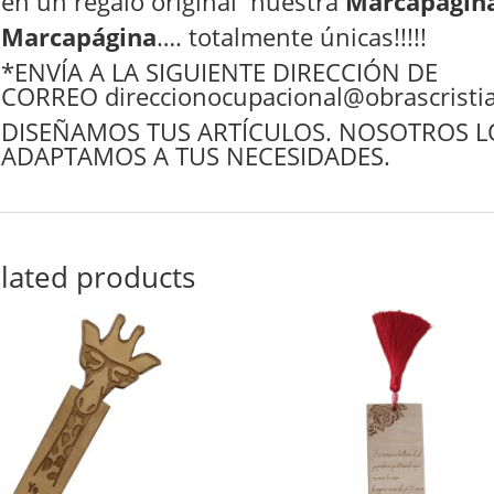
en un regalo original nuestra
Marcapágin
Marcapágina
…. totalmente únicas!!!!!
*ENVÍA A LA SIGUIENTE DIRECCIÓN DE
CORREO
direccionocupacional@obrascrist
DISEÑAMOS TUS ARTÍCULOS. NOSOTROS L
ADAPTAMOS A TUS NECESIDADES.
lated products