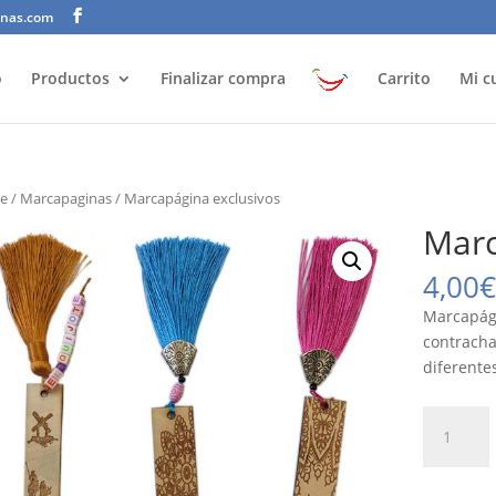
anas.com
o
Productos
Finalizar compra
Carrito
Mi c
e
/
Marcapaginas
/ Marcapágina exclusivos
Marc
4,00
€
Marcapági
contracha
diferentes
Marcapág
exclusivo
quantity