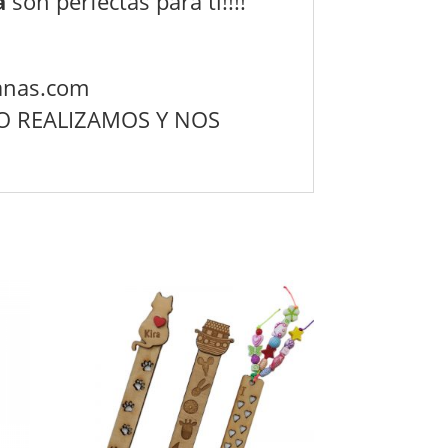
a
son perfectas para ti!!!!
ianas.com
O REALIZAMOS Y NOS